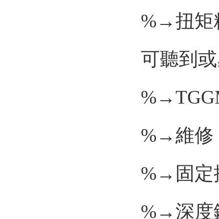
%→扭矩精
可聽到或感到
%→TGGM-
%→維修
%→固定插
%→深度鍍鉻鋼