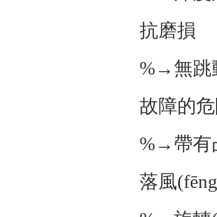
抗磨損
%→無跳動(
故障的危險(
%→帶有凸
落風(fēn