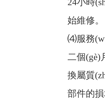
24小時(sh
始維修。
⑷服務(w
二個(gè)
換屬質(z
部件的損壞