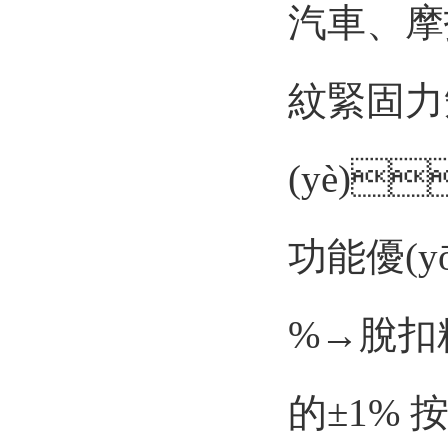
汽車
紋緊固力
(yè)
功能優(yō
%→脫扣
的±1% 按照