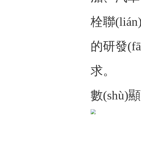
栓聯(li
的研發(f
求。
數(shù