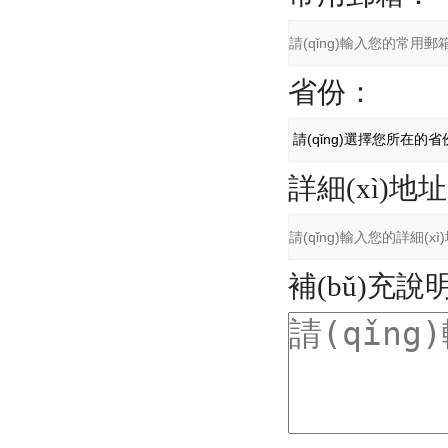
省份：
詳細(xì)地
補(bǔ)充說